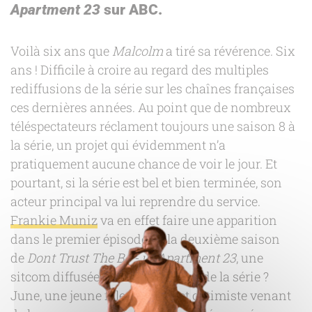
Apartment 23
sur ABC.
Voilà six ans que
Malcolm
a tiré sa révérence. Six
ans ! Difficile à croire au regard des multiples
rediffusions de la série sur les chaînes françaises
ces dernières années. Au point que de nombreux
téléspectateurs réclament toujours une saison 8 à
la série, un projet qui évidemment n’a
pratiquement aucune chance de voir le jour. Et
pourtant, si la série est bel et bien terminée, son
acteur principal va lui reprendre du service.
Frankie Muniz
va en effet faire une apparition
dans le premier épisode de la deuxième saison
de
Dont Trust The B—- in Apartment 23
, une
sitcom diffusée sur ABC. Le pitch de la série ?
June, une jeune fille honnête et optimiste venant