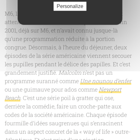
Personalize
M6, 11 h 50. La reconnaissance vient à qui sait
attendre.
Malcolm
avait débarqué en France fin
2001, déjà sur M6, et n’avait connu jusque-là
qu’une programmation réduite à la portion
congrue. Désormais, à l’heure du déjeuner, deux
épisodes de la série américaine viennent secouer
les pupilles pendant le délice des papilles. Et c’est
grandement justifié.
Malcolm
n’est pas un
programme suranné comme
Une nounou d’enfer
ou une guimauve pour ados comme
Newport
Beach
. C’est une série poil à gratter qui ose,
derrière la comédie, faire un croche-patte aux
codes de la société américaine. Chaque épisode
fourmille d’idées saugrenues qui s’enracinent
dans un aspect concret de la « way of life » outre-