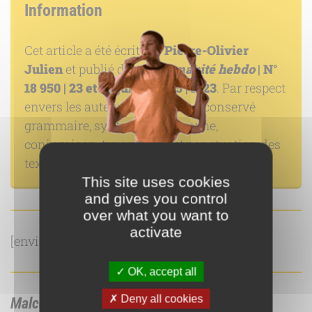
Information
Cet article a été écrit par
Pierre-Olivier
Julien
et publié dans
L’Humanité hebdo
| N°
18 950 | 23 et 24 juillet 2005 | P. 23
. Par respect
envers les auteurs, nous avons conservé
grammaire, syntaxe, orthographe,
conjugaison, typographie et ponctuation des
textes de l’article original.
This site uses cookies
and gives you control
over what you want to
activate
[envira-gallery id= »6550″]
OK, accept all
Deny all cookies
Malcolm