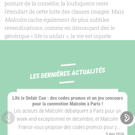
posture de la comédie, la loufoquerie reste
l’étendart de cette lutte des classes imagée. Mais
Malcolm
cache également de plus subtiles
revendications, comme en dénonçant dès le
générique « life is unfair », la vie est injuste.
LES DERNIÈRES ACTUALITÉS
ÉVÈNEMENT
Life is Unfair Con : des codes promos et un jeu concours
pour la convention Malcolm à Paris !
Les acteurs de Malcolm débarquent à Paris pour un
week-end exceptionnel en décembre, et Malcolm
Slide précédente
Sli
France vous propose des codes promos pour y
Publié le
5 mai 2026