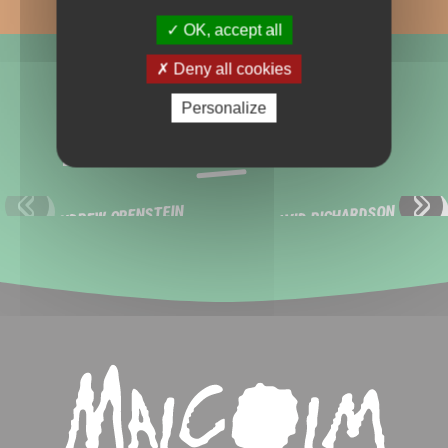
OK, accept all
Deny all cookies
Personalize
EXPLORER LES ÉQUIPES TECHNIQUES
ANDREW ORENSTEIN
DAVID RICHARDSON
Slide précédente
Sli