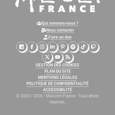
Qui sommes-nous ?
Nous contacter
Faire un don
Malcolm France sur Dailymotion
Malcolm France sur Facebook
Malcolm France sur Instagram
Malcolm France sur LinkedIn
Malcolm France sur Pinter
Malcolm France sur 
Malcolm France
Malcolm Fr
Malcolm France sur X (Twitter)
Malcolm France sur YouTub
Malcolm France sur Fl
GESTION DES COOKIES
PLAN DU SITE
MENTIONS LÉGALES
POLITIQUE DE CONFIDENTIALITÉ
ACCESSIBILITÉ
© 2003 / 2026 - Malcolm France - Tous droits
réservés.