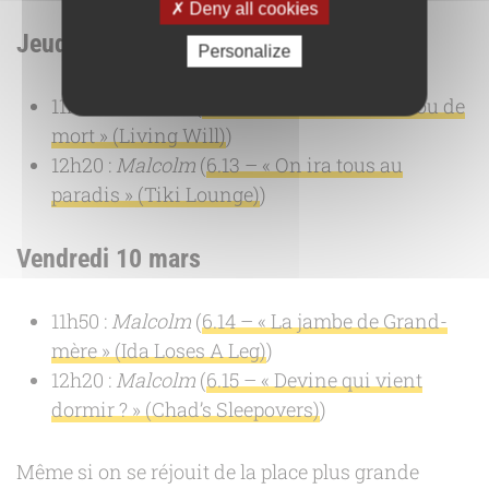
Deny all cookies
Jeudi 9 mars
Personalize
11h50 :
Malcolm
(
6.12 – « Question de vie ou de
mort » (Living Will)
)
12h20 :
Malcolm
(
6.13 – « On ira tous au
paradis » (Tiki Lounge)
)
Vendredi 10 mars
11h50 :
Malcolm
(
6.14 – « La jambe de Grand-
mère » (Ida Loses A Leg)
)
12h20 :
Malcolm
(
6.15 – « Devine qui vient
dormir ? » (Chad’s Sleepovers)
)
Même si on se réjouit de la place plus grande