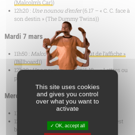
(Malcolm’s Car)
)
12h20 :
Une nounou d’enfer
(6.17 – « C. C. face à
son destin » (The Dummy Twins))
Mardi 7 mars
11h50 :
Malcolm
(
6.10 – « En haut de l’affiche »
(Billboard)
)
12h20 :
Une nounou d’enfer
(6.18 – « Lettres ou
pas lettres ? » (Yetta’s Letters))
This site uses cookies
and gives you control
Mercredi 8 mars
over what you want to
activate
11h50 :
Malcolm
(
6.11 – « Opéra » (Opera)
)
12h20 :
Une nounou d’enfer
(6.21 – « Tout est
OK, accept all
bien qui finit bien (1/2) » (The Finale))