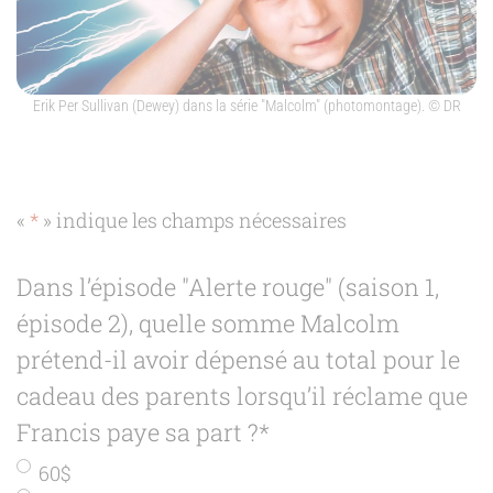
Erik Per Sullivan (Dewey) dans la série "Malcolm" (photomontage).
© DR
«
*
» indique les champs nécessaires
Dans l’épisode "Alerte rouge" (saison 1,
épisode 2), quelle somme Malcolm
prétend-il avoir dépensé au total pour le
cadeau des parents lorsqu’il réclame que
Francis paye sa part ?
*
60$