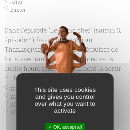
King
Baxter
Dans l'épisode "Le grand chef" (saison 5,
épisode 4), Reese prépare pour
Thanksgiving une dinde à l'étouffée de
lotte, avec une cuisson très précise : à
quelle heure faut-il absolument la sortir
du four ?
*
17h28
This site uses cookies
17h38
and gives you control
over what you want to
17h48
activate
17h58
OK, accept all