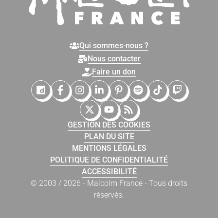
Qui sommes-nous ?
Nous contacter
Faire un don
Malcolm France sur Dailymotion
Malcolm France sur Facebook
Malcolm France sur Instagram
Malcolm France sur LinkedIn
Malcolm France sur Pinter
Malcolm France sur 
Malcolm France
Malcolm Fr
Malcolm France sur X (Twitter)
Malcolm France sur YouTub
Malcolm France sur Fl
GESTION DES COOKIES
PLAN DU SITE
MENTIONS LÉGALES
POLITIQUE DE CONFIDENTIALITÉ
ACCESSIBILITÉ
© 2003 / 2026 - Malcolm France - Tous droits
réservés.