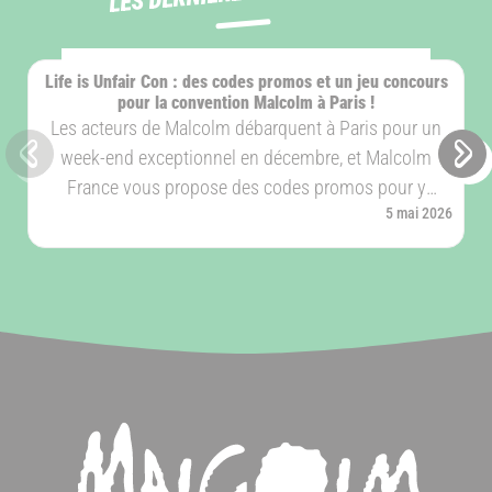
ÉVÈNEMENT
Life is Unfair Con : des codes promos et un jeu concours
pour la convention Malcolm à Paris !
Les acteurs de Malcolm débarquent à Paris pour un
week-end exceptionnel en décembre, et Malcolm
Slide précédente
Sli
France vous propose des codes promos pour y
Publié le
5 mai 2026
participer à prix réduit.