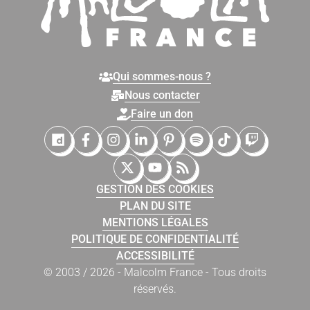
Qui sommes-nous ?
Nous contacter
Faire un don
Malcolm France sur Dailymotion
Malcolm France sur Facebook
Malcolm France sur Instagram
Malcolm France sur LinkedIn
Malcolm France sur Pinter
Malcolm France sur 
Malcolm France
Malcolm Fr
Malcolm France sur X (Twitter)
Malcolm France sur YouTub
Malcolm France sur Fl
GESTION DES COOKIES
PLAN DU SITE
MENTIONS LÉGALES
POLITIQUE DE CONFIDENTIALITÉ
ACCESSIBILITÉ
© 2003 / 2026 - Malcolm France - Tous droits
réservés.