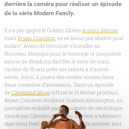
derrière la caméra pour réaliser un épisode
de la série
Modern Family
.
Il n’a pas gagné le Golden Globes
le mois dernier
,
mais
Bryan Cranston
ne se laisse pas abattre pour
autant ! Avant de retourner s’installer au
Nouveau-Mexique pour le tournage la cinquième
saison de
Breaking Bad
dès le mois de mars,
l’acteur de 55 ans prête ses talents à d’autres
séries. Ainsi, il jouera des cordes vocales dans
deux comédies d’animation. Dans un épisode
de
Cleveland Show
diffusé le 19 février prochain,
Bryan Cranston doublera Graham Kensington, un
journaliste emballé par un numéro de ventriloque
monté par Cleveland et Rallo. L’acteur a tellement
tapé dans l’oeil de l’équipe de la série animée, tant