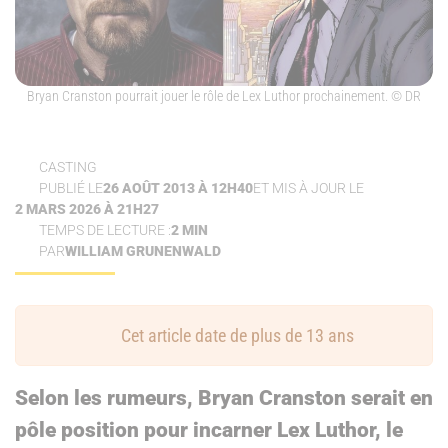
Bryan Cranston pourrait jouer le rôle de Lex Luthor prochainement.
© DR
CASTING
PUBLIÉ LE
26 AOÛT 2013 À 12H40
ET MIS À JOUR LE
2 MARS 2026 À 21H27
TEMPS DE LECTURE :
2 MIN
PAR
WILLIAM GRUNENWALD
Cet article date de plus de 13 ans
Selon les rumeurs, Bryan Cranston serait en
pôle position pour incarner Lex Luthor, le