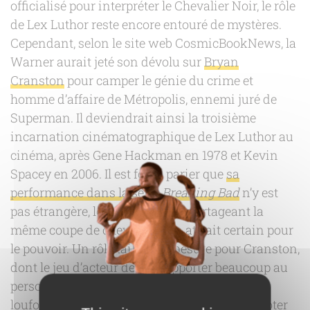
officialisé pour interpréter le Chevalier Noir, le rôle
de Lex Luthor reste encore entouré de mystères.
Cependant, selon le site web CosmicBookNews, la
Warner aurait jeté son dévolu sur
Bryan
Cranston
pour camper le génie du crime et
homme d’affaire de Métropolis, ennemi juré de
Superman. Il deviendrait ainsi la troisième
incarnation cinématographique de Lex Luthor au
cinéma, après Gene Hackman en 1978 et Kevin
Spacey en 2006. Il est fort à parier que
sa
performance dans la série
Breaking Bad
n’y est
pas étrangère, les personnages partageant la
même coupe de cheveux et un attrait certain pour
le pouvoir. Un rôle taillé sur mesure pour Cranston,
dont le jeu d’acteur devrait apporter beaucoup au
personnage, laissant de coté l’aspect un peu
loufoque choisi pour les films antérieurs. À noter