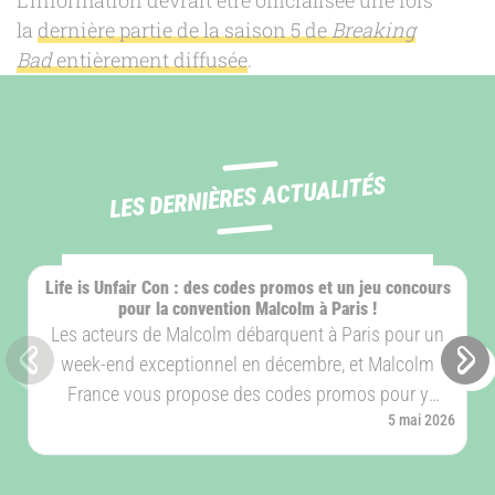
L’information devrait être officialisée une fois
la
dernière partie de la saison 5 de
Breaking
Bad
entièrement diffusée
.
LES DERNIÈRES ACTUALITÉS
ÉVÈNEMENT
Life is Unfair Con : des codes promos et un jeu concours
pour la convention Malcolm à Paris !
Les acteurs de Malcolm débarquent à Paris pour un
week-end exceptionnel en décembre, et Malcolm
Slide précédente
Sli
France vous propose des codes promos pour y
Publié le
5 mai 2026
participer à prix réduit.