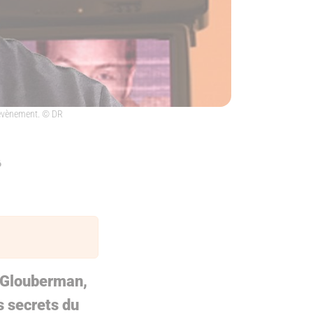
 évènement.
© DR
6
l Glouberman,
s secrets du