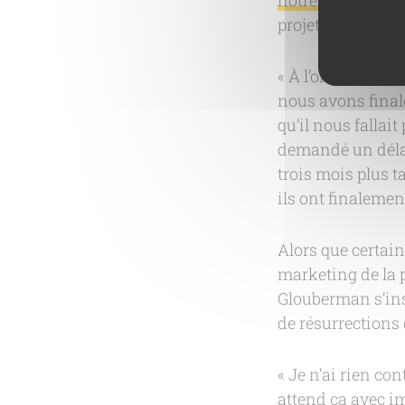
notre micro
. Le 
projet oscillant à
« À l’origine, Di
nous avons finale
qu’il nous fallai
demandé un délai 
trois mois plus t
ils ont finalemen
Alors que certa
marketing de la p
Glouberman s’ins
de résurrections
« Je n’ai rien con
attend ça avec i