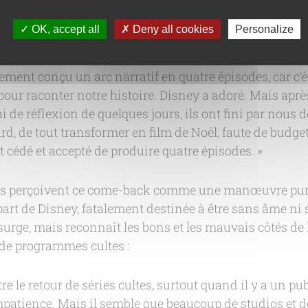
processus d’écriture a alors été marqué par de nombreux
 plusieurs reprises entre un film et une mini-série :
OK, accept all
Deny all cookies
Personalize
sney voulait six épisodes de trente minutes. Avec plusie
ment conçu un arc narratif en quatre épisodes, car c’ét
t pour raconter notre histoire. Disney a adoré. Mais apr
de réflexion de quelques jours, ils ont fini par nous 
ard, de tout transformer en film de Noël, faute de budg
t cédé et accepté de produire quatre épisodes. »
ins perçoivent ce come-back comme une manœuvre pu
art de Disney, fatalement destinée à être sans âme ni 
urge, mais reconnaît les bons et les mauvais côtés de 
 de programmes cultes :
tre le retour de séries cultes, surtout quand il y a un pub
mpatience. Mais il semble que beaucoup de studios et 