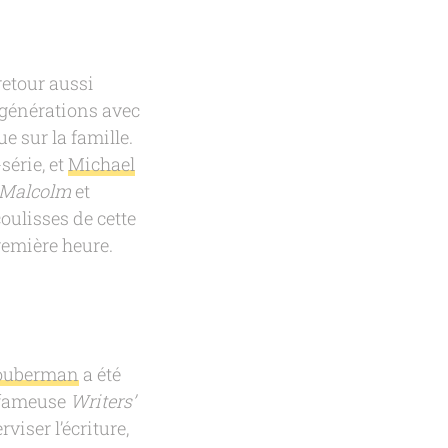
retour aussi
s générations avec
 sur la famille.
série, et
Michael
Malcolm
et
oulisses de cette
remière heure.
louberman
a été
a fameuse
Writers’
viser l’écriture,