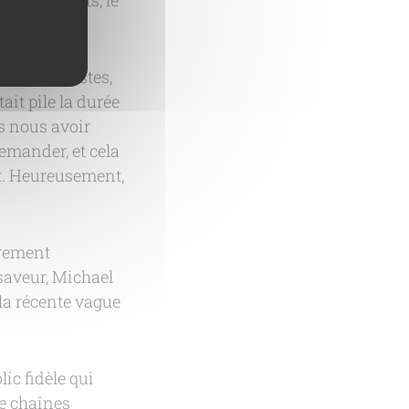
 revirements, le
urs scénaristes,
ait pile la durée
ès nous avoir
demander, et cela
et. Heureusement,
rement
saveur, Michael
la récente vague
lic fidèle qui
de chaînes