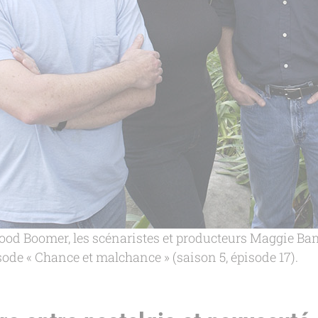
ood Boomer, les scénaristes et producteurs Maggie Ba
sode « Chance et malchance » (saison 5, épisode 17).