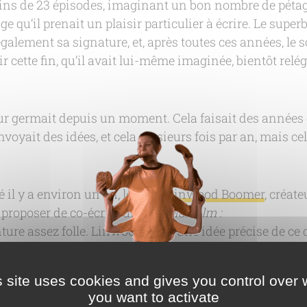
oins de 23 épisodes, imaginant un bon nombre de péta
e qu’il prenait un plaisir particulier à écrire. Le super
galement sa signature, et, après toutes ces années, le s
ir cette fin, qu’il avait lui-même imaginée, bientôt relé
tour germait depuis un moment. Cela faisait des années
oyait des idées, et cela plusieurs fois par an, mais cela
ré il y a environ un an, lorsque
Linwood Boomer
, créate
 proposer de co-écrire un film
Malcolm :
ture assez folle. Linwood avait une idée précise de ce qu
fférent de tout ce qui avait été discuté au fil des années. 
s site uses cookies and gives you control over 
it écho à ce que Frankie Muniz
avait révélé en exclusivi
you want to activate