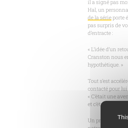
il a signé pas m
Hal, un personnag
de la série
porte é
pas surpris de vo
d’entracte :
« L’idée d’un re
Cranston nous env
hypothétique. »
Tout s’est accélé
contacté pour lui
« C’était une aven
et c’était très di
Thi
Un projet qui fa