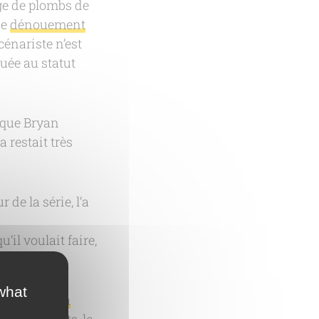
ge de plombs de
be
dénouement
cénariste n’est
guée au statut
 que Bryan
 restait très
ur de la série, l’a
’il voulait faire,
»
what
té dès 2019 à