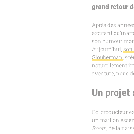
grand retour 
Après des années
excitant qu’inatt
son humour morda
Aujourd’hui,
son
Glouberman
, sc
naturellement im
aventure, nous d
Un projet
Co-producteur ex
un maillon essent
Room
, de la nai