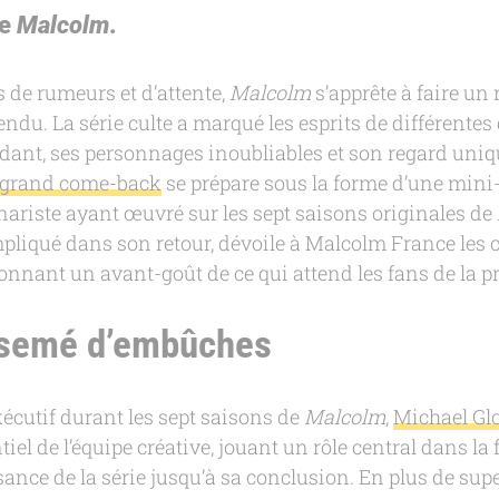
de
Malcolm
.
 de rumeurs et d’attente,
Malcolm
s’apprête à faire un 
endu. La série culte a marqué les esprits de différente
nt, ses personnages inoubliables et son regard unique
 grand come-back
se prépare sous la forme d’une mini-
énariste ayant œuvré sur les sept saisons originales de
pliqué dans son retour, dévoile à Malcolm France les c
onnant un avant-goût de ce qui attend les fans de la p
 semé d’embûches
écutif durant les sept saisons de
Malcolm
,
Michael G
iel de l’équipe créative, jouant un rôle central dans l
ssance de la série jusqu’à sa conclusion. En plus de super