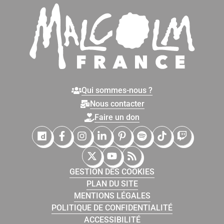
Qui sommes-nous ?
Nous contacter
Faire un don
Malcolm France sur Dailymotion
Malcolm France sur Facebook
Malcolm France sur Instagram
Malcolm France sur LinkedIn
Malcolm France sur Pinter
Malcolm France sur 
Malcolm France
Malcolm Fr
Malcolm France sur X (Twitter)
Malcolm France sur YouTub
Malcolm France sur Fl
GESTION DES COOKIES
PLAN DU SITE
MENTIONS LÉGALES
POLITIQUE DE CONFIDENTIALITÉ
ACCESSIBILITÉ