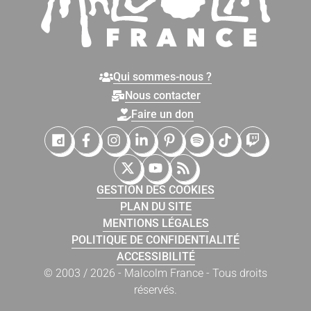
Qui sommes-nous ?
Nous contacter
Faire un don
Malcolm France sur Dailymotion
Malcolm France sur Facebook
Malcolm France sur Instagram
Malcolm France sur LinkedIn
Malcolm France sur Pinter
Malcolm France sur 
Malcolm France
Malcolm Fr
Malcolm France sur X (Twitter)
Malcolm France sur YouTub
Malcolm France sur Fl
GESTION DES COOKIES
PLAN DU SITE
MENTIONS LÉGALES
POLITIQUE DE CONFIDENTIALITÉ
ACCESSIBILITÉ
© 2003 / 2026 - Malcolm France - Tous droits
réservés.