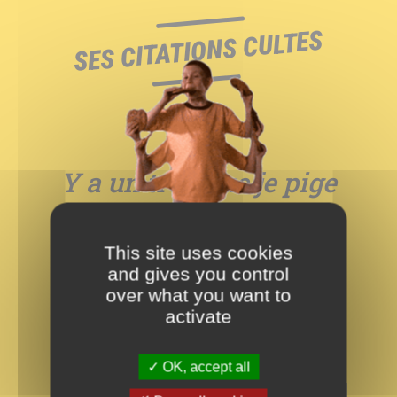
SES CITATIONS CULTES
Y a un truc que je pige
pas au foot. Pourquoi
This site uses cookies
les adversaires, ils ont
and gives you control
over what you want to
toujours des maillots
activate
différents ?
OK, accept all
－ ALISON