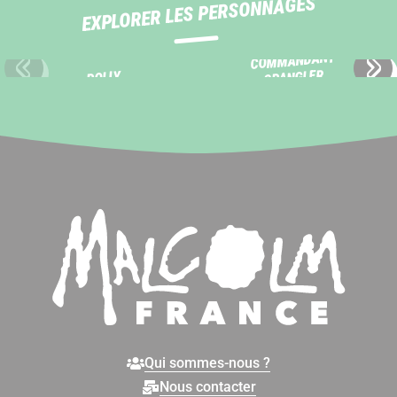
EXPLORER LES PERSONNAGES
COMMANDANT
SPANGLER
POLLY
Slide précédente
Sli
Qui sommes-nous ?
Nous contacter