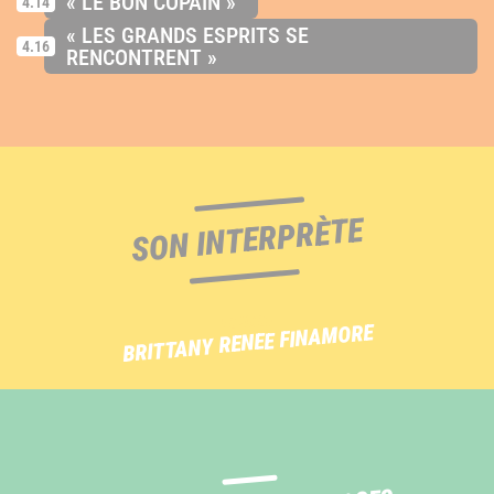
« LE BON COPAIN »
4.14
« LES GRANDS ESPRITS SE
4.16
RENCONTRENT »
SON INTERPRÈTE
ACTRICE
BRITTANY RENEE FINAMORE