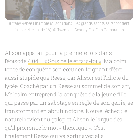
Brittany Renee Finamore (Alison) dans "Les grands esprits se rencontrent"
(saison 4, épisode 16).
© Twentieth Century Fox Film Corporation
Alison apparaît pour la première fois dans
l’épisode
4.04 – « Sois belle et tais-toi »
. Malcolm
tente de conquérir son cœur en feignant d’être
aussi stupide que Reese, car Alison est l’idiote du
lycée. Coaché par un Reese au sommet de son art,
Malcolm entreprend la conquête de la jeune fille,
qui passe par un sabotage en règle de son génie, se
transformant en abruti notoire. Nouvel échec ; le
naturel revient au galop et Alison le largue dès
qu’il prononce le mot « théorique ». C’est
finalement Reese qui va sortir avec elle.