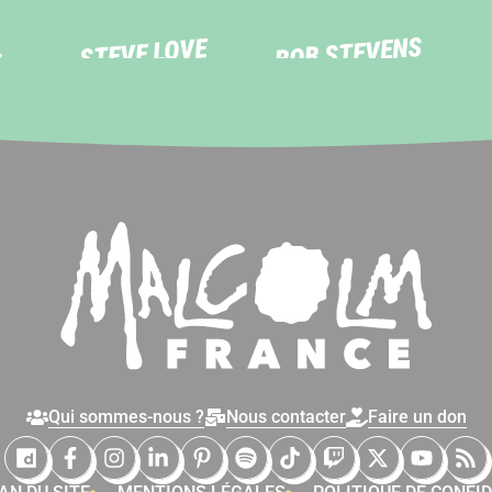
BOB STEVENS
L
STEVE LOVE
Qui sommes-nous ?
Nous contacter
Faire un don
Malcolm France sur Dailymotion
Malcolm France sur Facebook
Malcolm France sur Instagram
Malcolm France sur LinkedIn
Malcolm France sur Pinterest
Malcolm France sur Spotify
Malcolm France sur Ti
Malcolm France su
Malcolm Franc
Malcolm
Ma