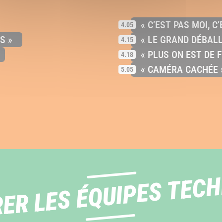
« C’EST PAS MOI, C’E
4.05
S »
« LE GRAND DÉBAL
4.15
« PLUS ON EST DE F
4.18
« CAMÉRA CACHÉE 
5.05
ER LES ÉQUIPES TEC