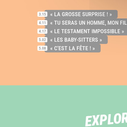
« LA GROSSE SURPRISE ! »
3.15
« TU SERAS UN HOMME, MON FIL
4.11
« LE TESTAMENT IMPOSSIBLE »
4.17
« LES BABY-SITTERS »
5.02
« C’EST LA FÊTE ! »
5.08
EXPLOR