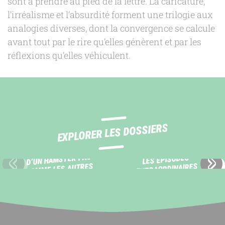
sont à prendre au pied de la lettre. La caricature,
l’irréalisme et l’absurdité forment une trilogie aux
analogies diverses, dont la convergence se calcule
avant tout par le rire qu’elles génèrent et par les
réflexions qu’elles véhiculent.
EXPLORER LES DOSSIERS
BERNARD, ITINÉRAIRE
D’UN HAMSTER PAS
LES ÉPISODES
COMME LES AUTRES
EXTRAORDINAIRES
Slide précédente
Sli