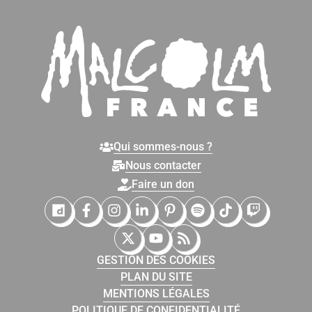
Qui sommes-nous ?
Nous contacter
Faire un don
Malcolm France sur Dailymotion
Malcolm France sur Facebook
Malcolm France sur Instagram
Malcolm France sur LinkedIn
Malcolm France sur Pinter
Malcolm France sur 
Malcolm France
Malcolm Fr
Malcolm France sur X (Twitter)
Malcolm France sur YouTub
Malcolm France sur Fl
GESTION DES COOKIES
PLAN DU SITE
MENTIONS LÉGALES
POLITIQUE DE CONFIDENTIALITÉ