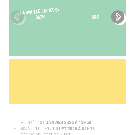
LA MAILLE LUI VA SI
BIEN
508
Slide précédente
Slide 
PUBLIÉ LE
21 JANVIER 2026 À 12H50
ET MIS À JOUR LE
7 JUILLET 2026 À 01H18