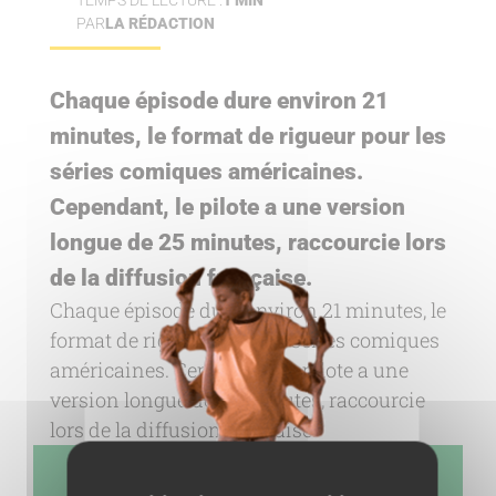
TEMPS DE LECTURE :
1 MIN
PAR
LA RÉDACTION
Chaque épisode dure environ 21
minutes, le format de rigueur pour les
séries comiques américaines.
Cependant, le pilote a une version
longue de 25 minutes, raccourcie lors
de la diffusion française.
Chaque épisode dure environ 21 minutes, le
format de rigueur pour les séries comiques
américaines. Cependant, le pilote a une
version longue de 25 minutes, raccourcie
lors de la diffusion française.