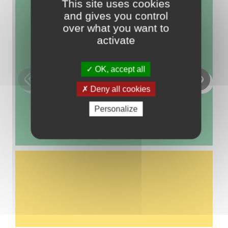
This site uses cookies
and gives you control
over what you want to
EXPLORER
activate
OK, accept all
706
513
Slide précédente
Slide 
Deny all cookies
Personalize