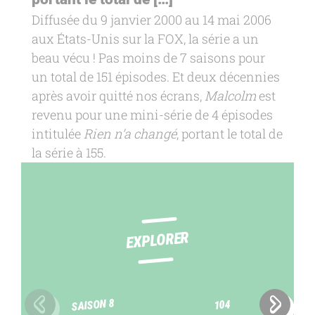
Diffusée du 9 janvier 2000 au 14 mai 2006
aux États-Unis sur la FOX, la série a un
beau vécu ! Pas moins de 7 saisons pour
un total de 151 épisodes. Et deux décennies
après avoir quitté nos écrans,
Malcolm
est
revenu pour une mini-série de 4 épisodes
intitulée
Rien n’a changé
, portant le total de
la série à 155.
EXPLORER
SAISON 8
104
Slide précédente
Slide 